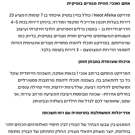
אתם ואנכי: חווית מגורים בוטיקית
פרויקט i Neot Afeka כולל בניין בוטיק איכותי בן 7 קומות המציע 23
דירות בעלות תכנון אדריכלי מוקפד ומודרני, ביניהן דירות בנות 4-5
חדרים ודירות גן - במגוון גדלים ומפרטים. הלובי היוקרתי ועיצוב
השטחים המשותפים מייצרים חווית מגורים בוטיקית, בדיוק כמו
שדמיינתם. בפרויקט תוכלו ליהנות מחוויית מגורים אינטימית הודות
למספר הדירות המצומצם - 3 דירות בקומה בלבד.
איכות שעומדת במבחן הזמן
הפרויקט ממוקם ברחוב אנכי 1 בנאות אפקה, השכונה הייחודית שקל
כל כך להתאהב בה. בשכונה תוכלו ליהנות מרחובות פסטורליים
ומושלמים להליכה רגועה, שלל גינות ירוקות, וחיי קהילה ענפים.
במילים אחרות- שכונה מבוססת ויציבה המציעה מרחב עירוני, אך
שקט, שיאפשר לכם לגדל את הילדים בשלווה ובביטחון.
אדריכלות המשתלבת בהרמוניה עם רוח השכונה
המפגש בין צבעו הבהיר של הבניין לבין חיפויי האלומיניום הכהים יותר
בחלונות, יוצר משחק ויזואלי מעניין. החלק התחתון של הבניין מחופה