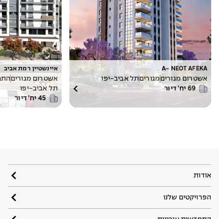
A- NEOT AFEKA
איינשטיין רמת אביב
אשטרום מגורים
מגורים
תל אביב-יפו
אשטרום מגורים
התח
69
יח׳ דיור
תל אביב-יפו
45
יח׳ דיור
אודות
הפרויקטים שלנו