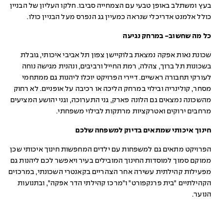
בעץ ומשתלב באופן טבעי עם הצמחייה סביבו. חלקו העליון של הבניין
כולל אלמנט אדריכלי שנראה כמעיין גג הנפרס מעל הבניין כולו.
כל מה שחשוב- במרחק נגיעה
שכונת נאות אפקה נמצאת בלוקיישן צפון תל אביבי איכותי, גובלת
בשכונות תל ברוך, צהלה, רמת החייל ורביבים, ונהנית מגישה נוחה
לעורקי תחבורה ראשיים. דיירי הפרויקט יוכלו ליהנות גם ממתחמי
מסחר, קולינריה ובילוי במרחק הליכה או רכיבה על אופניים. לא רחוק
מהשכונה נמצאים גם הלונה פארק, גני התערוכה, וגני יהושע המציעים
מרחבים ירוקים ואטרקציות מרתקות לבילוי משפחתי.
חינוך איכותי שמתאים בדיוק למשפחה שלכם
הפרויקט מתאים גם למשפחות עם ילדים המחפשות חינוך איכותי שכן
ממוקם סמוך למוסדות החינוך המובילים בעיר ויאפשר לכם ליהנות גם
מפעילות קהילתית עשירה אחר הצהריים בקאנטרי השכונתי, במרכזים
הקהילתיים "בית פרנקפורט" ו"מרכז קהילתי הדר אפקה", ובתנועות
הנוער.