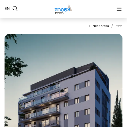
EN
/
ראשי
i- Neot Afeka