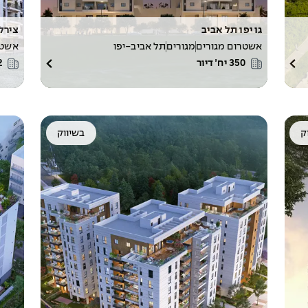
גו יפו תל אביב
צירלסון 
אשטרום מגורים
מגורים
תל אביב-יפו
אשטר
350
יח׳ דיור
2
ק
בשיווק