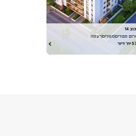
ב 14
ום מגורים
מגורים
רעננה
5
יח׳ דיור