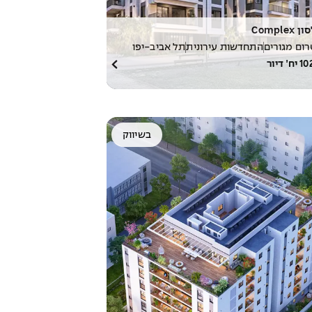
Complex
ום מגורים
התחדשות עירונית
תל אביב-יפו
10
יח׳ דיור
בשיווק