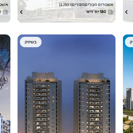
אשטרום מגורים
מגורים
רמת גן
אשטר
180
יח׳ דיור
5
ק
בשיווק