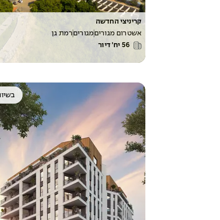
קריניצי החדשה
אשטרום מגורים
מגורים
רמת גן
56
יח׳ דיור
בשיוו