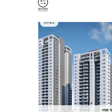
מסננים
בשיווק
 אונו