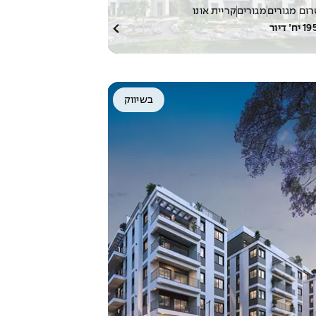
ום מגורים
מגורים
קריית אונו
19
יח׳ דיור
בשיווק