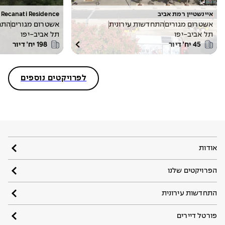
איינשטיין רמת אביב
Recanati Residence
אשטרום מגורים
התחדשות עירונית
אשטרום מגורים
התח
תל אביב-יפו
תל אביב-יפו
45
יח׳ דיור
198
יח׳ דיור
לפרויקטים נוספים
אודות
הפרויקטים שלנו
התחדשות עירונית
פורטל דיירים