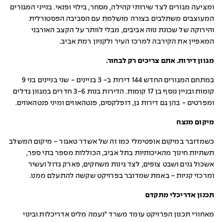
ומציעה מגורים לצד שירותי קהילה, מסחר, בילוי ופנאי. בנייני המגורים
המעוצבים משתלבים בצורה מושלמת עם הסביבה הפסטורלית
והירוקה של שכונת נווה אביבים, מבלי לוותר על הקצב האורבני
המאפיין את הקירבה למרכז העיר ולקניון רמת אביב.
מגוון דירות. אתם צריכים רק לבחור.
במתחם המגורים החדש 144 דירות ב- 3 בניינים - שני בניינים בני 9
קומות ובניין נוסף בן 17 קומות. הדירות בנות 3-6 חדרים במגוון גדלים
ומפרטים - בהן גם דירות גן, דופלקסים, פנטהאוזים ומיני פנטהאוזים.
מיקום מנצח
כשמדובר במיקום אופטימלי כמו זה של אשדר טאגור - מיקום המשלב
תשתיות חינוך מהאיכותיות בתל אביב, הכוללות מספר בתי ספר,
אשכול גנים ושבט צופים, לצד גינות משחקים, פארק גדול ועשיר
ומרכזי קניות - באמת שמדובר בפרויקט שקשה להתעלם ממנו.
תכנון אדריכלי מתקדם
מאחורי תכנון הפרויקט עומד משרד "נעמה מליס אדריכלות ובינוי