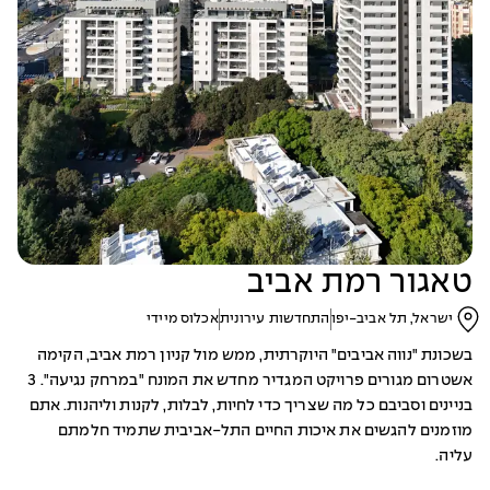
טאגור רמת אביב
ישראל, תל אביב-יפו
התחדשות עירונית
אכלוס מיידי
בשכונת "נווה אביבים" היוקרתית, ממש מול קניון רמת אביב, הקימה
אשטרום מגורים פרויקט המגדיר מחדש את המונח "במרחק נגיעה". 3
בניינים וסביבם כל מה שצריך כדי לחיות, לבלות, לקנות וליהנות. אתם
מוזמנים להגשים את איכות החיים התל-אביבית שתמיד חלמתם
עליה.