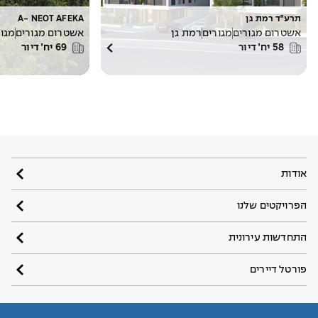
תרע"ד רמת גן
A- NEOT AFEKA
אשטרום מגורים
מגורים
רמת גן
אשטרום מגורים
מגור
58
יח׳ דיור
69
יח׳ דיור
אודות
הפרויקטים שלנו
התחדשות עירונית
פורטל דיירים