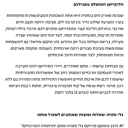
הלוקיישן המושלם בשבילכם
שכונת פארק הים בנתניה היא אחת השכונות המבוקשות והמתפתחות
בעיר ומציעה שילוב נדיר בין קרבה לים, סביבה ירוקה וקצב חיים
אורבני. במרחק הליכה קצר מהפרויקט מחכים לכם מרכזי בילוי וקניות,
מוסדות תרבות, מסעדות ובתי קפה, לצד חוף הים שמזמין שגרה
פעילה, בריאה ושלווה בכל יום מחדש. זהו מיקום אידאלי גם למשפחות
שמחפשות סביבת מגורים רוקה ואיכותית: השכונה מוקפת פארקים
וגינות מטופחות, לצד מוסדות חינוך איכותיים.
גם מבחינת נגישות - אתם מסודרים. דיירי הפרויקט ייהנו מקרבה
לאזורי תעסוקה מרכזיים וממגוון רחב של אפשרויות תחבורתיות
שישפרו לכם את איכות החיים ויאפשרו התניידות נוחה ומהירה גם ללא
רכב פרטי: רשת ענפה של קווי תחבורה ציבורית, תחנת רכבת ויציאה
מהירה לכביש החוף (כביש 2) בתוך דקות.
גלי נתניה: שאלות נפוצות שאוהבים לשאול אותנו
#1 היכן ממוקם פרויקט גלי נתניה ומהם יתרונותיו המרכזיים?