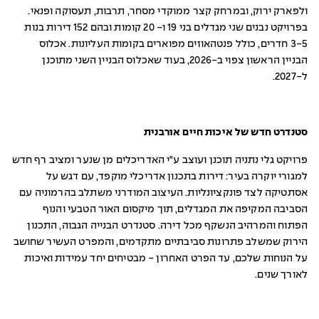
ולפארק ירוק, ובמרחק קצר ממוקדי מסחר, תרבות, תעסוקה ופנאי.
בפרויקט נבנים שני מגדלים בני 19 ו- 20 קומות ובהם 152 דירות בנות
3-5 חדרים, כולל פנטהאוזים מפוארים בקומות העליונות. אכלוס
הבניין הראשון צפוי ב-2026, בעוד שאכלוס הבניין השני מתוכנן
ל-2027.
סטנדרט חדש של איכות חיים אורבנית
פרויקט גלי נתניה תוכנן ועוצב ע"י האדריכלים מן שנער ומציב רף חדש
למגורי יוקרה בעיר: דירות בתכנון אדריכלי מוקפד, עם דגש על
אסתטיקה לצד פונקציונליות. העיצוב המודרני משתלב בהרמוניה עם
הסביבה המקיפה את המגדלים, תוך מיקסום האור הטבעי והנוף
הפתוח והמרהיב הנשקף מכל דירה. סטנדרט הבנייה הגבוה, התכנון
הירוק שמשלב פתרונות סביבתיים מתקדמים, והמפרט העשיר שחושב
על הנוחות שלכם, עד הפרט האחרון - מבטיחים יחד עמידות ואיכות
לאורך שנים.