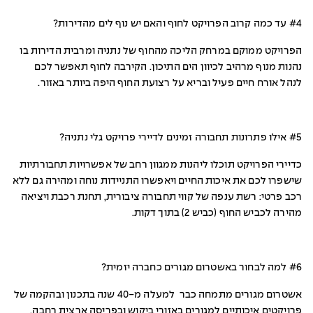
#4 עד כמה קרוב הפרויקט לחוף והאם יש נוף לים מהדירות?
הפרויקט ממוקם במרחק הליכה מהחוף של נתניה ומרבית הדירות בו
נהנות מנוף מרהיב לכיוון הים התיכון. הקירבה לחוף תאפשר לכם
לנהל אורח חיים פעיל ובריא על רצועת החוף היפה ביותר באזור.
#5 אילו פתרונות תחבורה זמינים לדיירי פרויקט גלי נתניה?
כדיירי הפרויקט תוכלו ליהנות ממגוון רחב של אפשרויות תחבורתיות
שישפרו לכם את איכות החיים ויאפשרו התניידות נוחה ומהירה גם ללא
רכב פרטי: רשת ענפה של קווי תחבורה ציבורית, תחנת רכבת ויציאה
מהירה לכביש החוף (כביש 2) בתוך דקות.
#6 למה לבחור באשטרום מגורים כחברה יזמית?
אשטרום מגורים מתמחה כבר למעלה מ-40 שנה בתכנון ובהקמה של
פרויקטים איכותיים למגורים באזורי ביקוש ובפריסה ארצית רחבה.